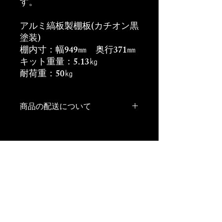
す。
アルミ縞板製棚板(カチオン黒
塗装)
棚内寸：幅949㎜ 奥行371㎜
キット重量：5.13㎏
耐荷重：50㎏
商品の配送について
送料
本州、四国、九州：1400円
北海道、沖縄：2100円
離島：別途ご相談ください
海外への発送は致しません。
坂井精工株式会社
会社営業日の午前11時にご注文を締め
〒959-0215
切らせて
新潟県燕市吉田
​下中野
いただきます。その後の注文は翌日の
1519-9