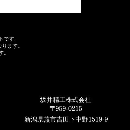
送料
本州、四国、九州：14
北海道、沖縄：2100
離島：別途ご相談く
海外への発送は致し
トです。
会社営業日の午前11
なります。
いただきます。その
なりますのでご了承
す。
ご注文を頂き次第、
です。在庫や出荷量
変更させていただく
ご了承ください。
万一欠品の場合はこ
いたします。
坂井精工株式会社
〒959-0215
新潟県燕市吉田
​下中野
1519-9