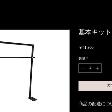
基本キット
価
￥41,800
格
数量
*
カ
商品の配送につ