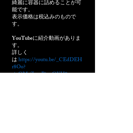
綺麗に容器に詰めることが可
能です。
表示価格は税込みのもので
す。
YouTubeに紹介動画がありま
す。
詳しく
は
https://youtu.be/_CEdDEH
r8Oo?
si=GMzZsuxBiwsGKH0p
をご覧ください。
商品の配送について
送料
本州、四国、九州：1000円
北海道、沖縄：1500円
離島：別途ご相談ください