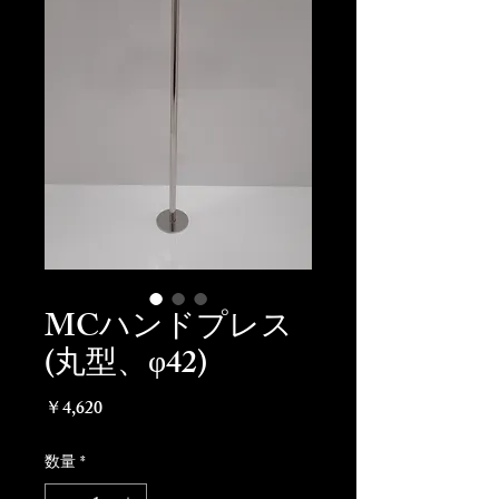
MCハンドプレス
(丸型、φ42)
価
￥4,620
格
数量
*